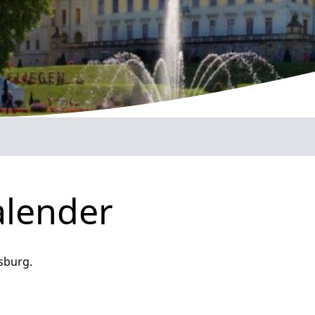
alender
sburg.