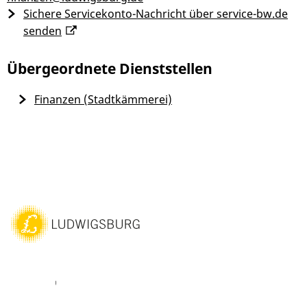
Sichere Servicekonto-Nachricht über service-bw.de
senden
Übergeordnete Dienststellen
Finanzen (Stadtkämmerei)
ebook
Youtube
Vimeo
Instagram