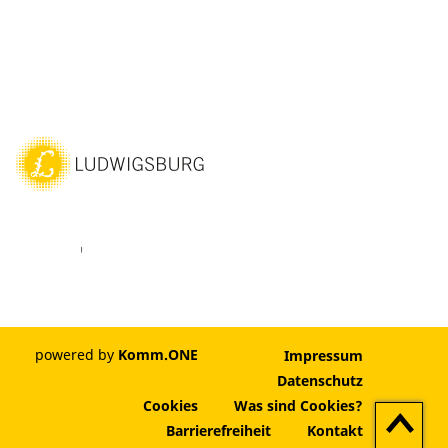
ebook
Youtube
Vimeo
Instagram
powered by
Komm.ONE
Impressum
Datenschutz
Cookies
Was sind Cookies?
Zum
Barrierefreiheit
Kontakt
Seitenan