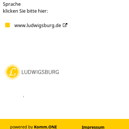
Sprache
klicken Sie bitte hier:
www.ludwigsburg.de
ebook
Youtube
Vimeo
Instagram
powered by
Komm.ONE
Impressum