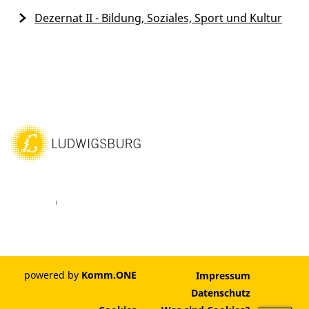
Dezernat II - Bildung, Soziales, Sport und Kultur
ebook
Youtube
Vimeo
Instagram
powered by
Komm.ONE
Impressum
Datenschutz