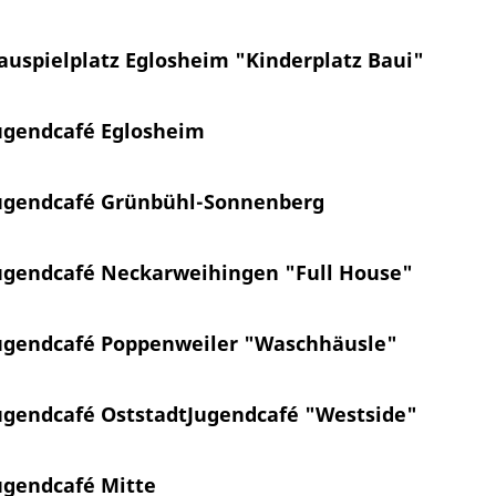
auspielplatz Eglosheim "Kinderplatz Baui"
ugendcafé Eglosheim
ugendcafé Grünbühl-Sonnenberg
ugendcafé Neckarweihingen "Full House"
ugendcafé Poppenweiler "Waschhäusle"
ugendcafé Oststadt
Jugendcafé "Westside"
ugendcafé Mitte