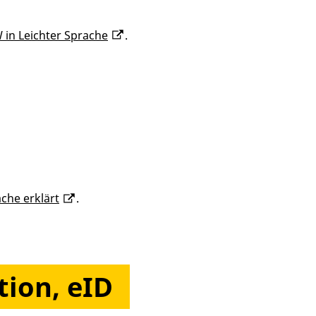
 in Leichter Sprache
.
che erklärt
.
tion, eID