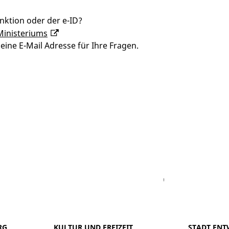
nktion oder der e-ID?
Ministeriums
eine E-Mail Adresse für Ihre Fragen.
Facebook
Youtube
Vimeo
Instagram
RG
KULTUR UND FREIZEIT
STADT ENT