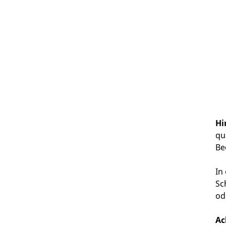
Hi
qu
Be
In
Sc
od
Ac