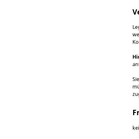
V
Le
we
Ko
Hi
an
Si
mü
zu
F
ke