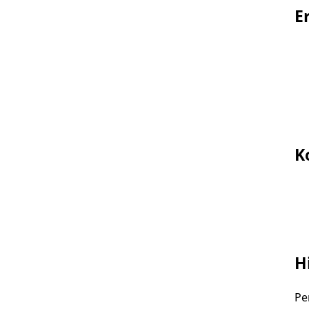
E
K
H
Pe