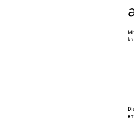
Mi
kö
Di
en