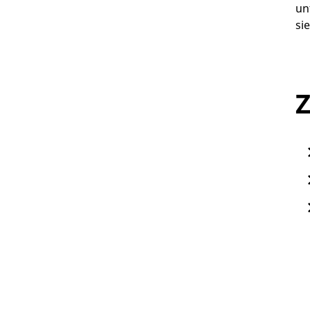
un
si
Z