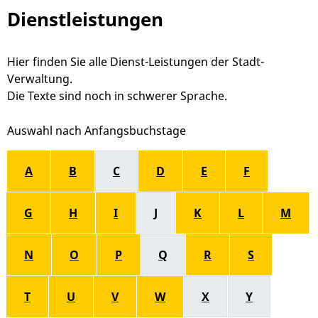
Dienstleistungen
Hier finden Sie alle Dienst-Leistungen der Stadt-
Verwaltung.
Die Texte sind noch in schwerer Sprache.
Alphabetisches Register überspringen
A
B
C
D
E
F
G
H
I
J
K
L
M
N
O
P
Q
R
S
T
U
V
W
X
Y