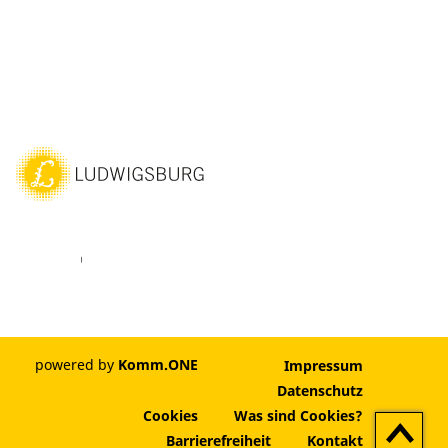
ebook
Youtube
Vimeo
Instagram
powered by
Komm.ONE
Impressum
Datenschutz
Cookies
Was sind Cookies?
Zum
Barrierefreiheit
Kontakt