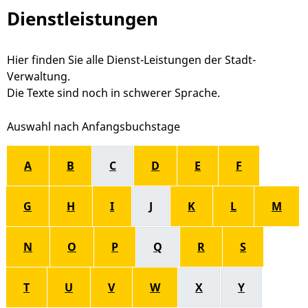
Dienstleistungen
Hier finden Sie alle Dienst-Leistungen der Stadt-
Verwaltung.
Die Texte sind noch in schwerer Sprache.
Alphabetisches Register überspringen
A
B
C
D
E
F
G
H
I
J
K
L
M
N
O
P
Q
R
S
T
U
V
W
X
Y