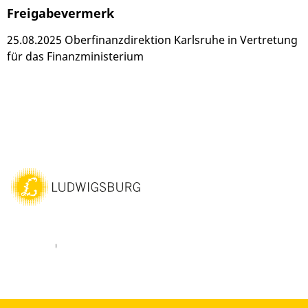
Freigabevermerk
25.08.2025 Oberfinanzdirektion Karlsruhe in Vertretung
für das Finanzministerium
ebook
Youtube
Vimeo
Instagram