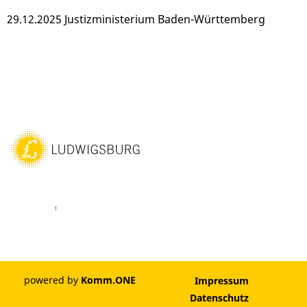
29.12.2025 Justizministerium Baden-Württemberg
ebook
Youtube
Vimeo
Instagram
powered by
Komm.ONE
Impressum
Datenschutz