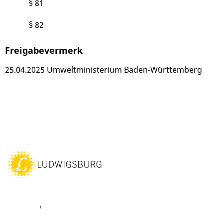
§ 81
§ 82
Freigabevermerk
25.04.2025 Umweltministerium Baden-Württemberg
ebook
Youtube
Vimeo
Instagram