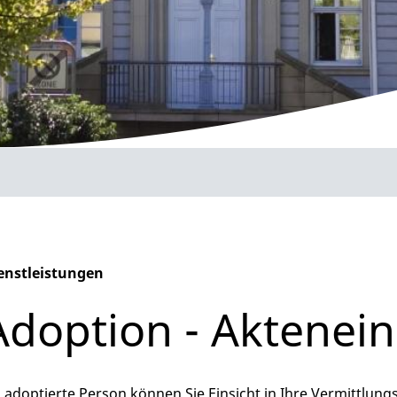
enstleistungen
phabetisches Register überspringen
Adoption - Aktenei
s adoptierte Person können Sie Einsicht in Ihre Vermittlu