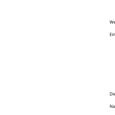
We
Ei
Di
Na