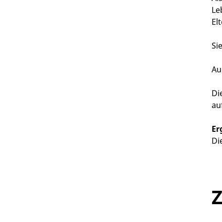
Le
El
Si
Au
Di
au
Er
Di
Z