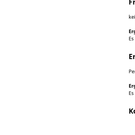
F
ke
Er
Es
E
Pe
Er
Es
K