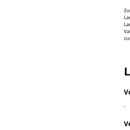
Zu
La
La
Va
zu
L
V
-
V