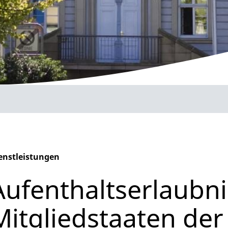
enstleistungen
phabetisches Register überspringen
Aufenthaltserlaubni
Mitgliedstaaten der 