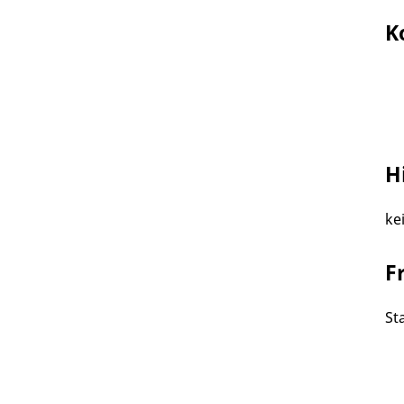
K
H
ke
F
St