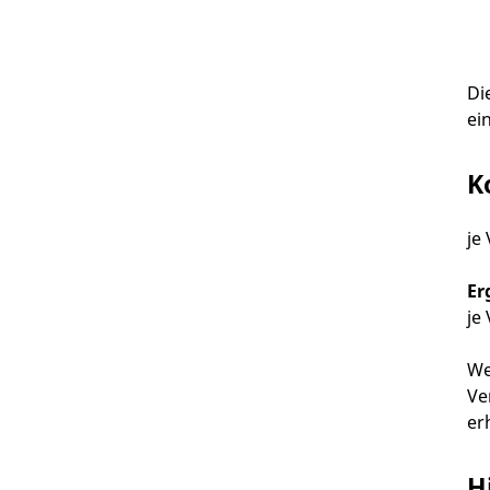
Di
ei
K
je
Er
je
We
Ve
er
H