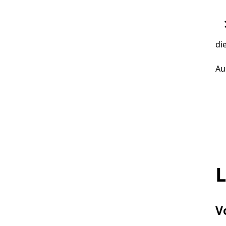
di
Au
L
V