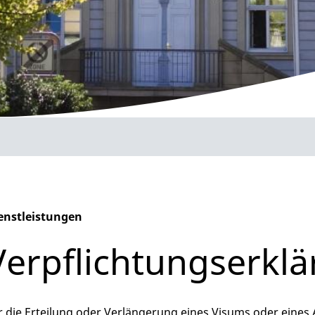
enstleistungen
phabetisches Register überspringen
Verpflichtungserkl
r die Erteilung oder Verlängerung eines Visums oder eines A