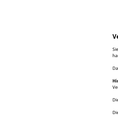
V
Si
ha
Da
Hi
Ve
Di
Di