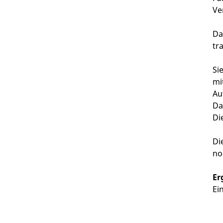
Ve
Da
tr
Si
mi
Au
Da
Di
Di
no
Er
Ei