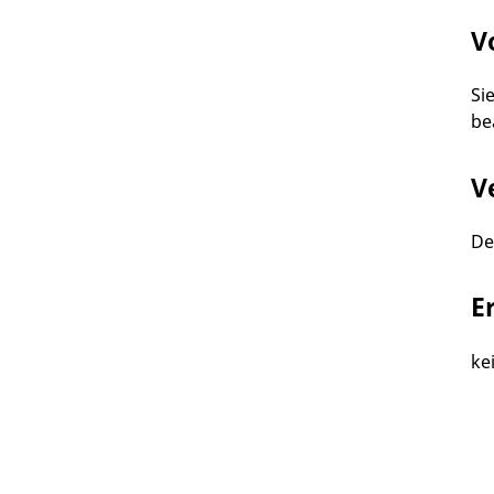
V
Si
be
V
De
E
ke