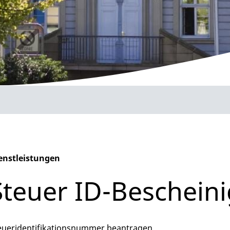
enstleistungen
phabetisches Register überspringen
Steuer ID-Beschein
eueridentifikationsnummer beantragen.