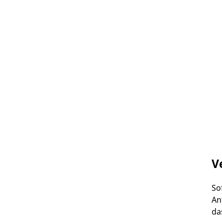
V
So
An
da