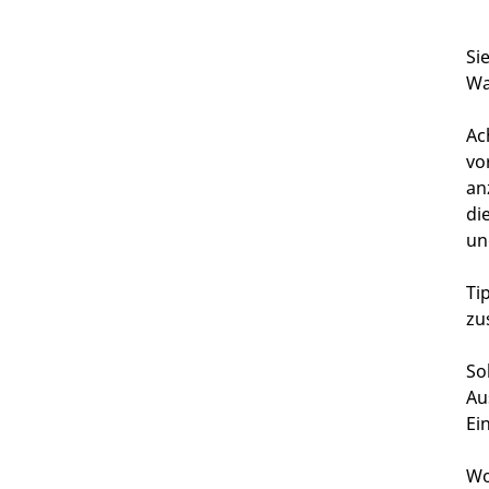
Si
Wa
Ac
vo
an
di
un
Ti
zu
So
Au
Ei
Wo