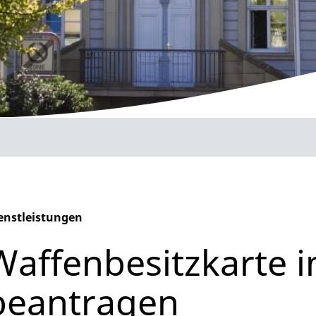
enstleistungen
phabetisches Register überspringen
Waffenbesitzkarte i
beantragen