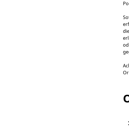
Po
So
er
di
er
od
ge
Ac
Or
O