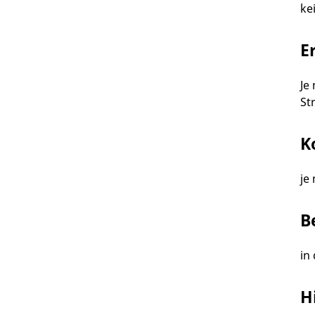
ke
E
Je
St
K
je
B
in
H