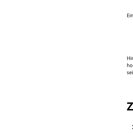
Ei
Hi
ho
se
Z