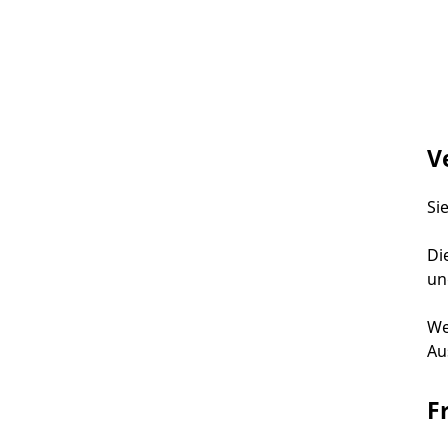
V
Si
Di
un
We
Au
F