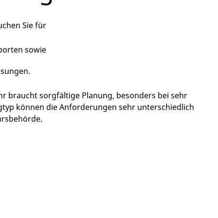
chen Sie für
porten sowie
ssungen.
 braucht sorgfältige Planung, besonders bei sehr
typ können die A
n
forderungen sehr unterschiedlich
hrsbehörde.