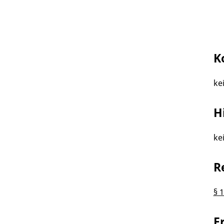
K
ke
H
ke
R
§ 
F