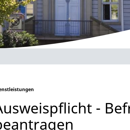
enstleistungen
phabetisches Register überspringen
Ausweispflicht - Be
beantragen