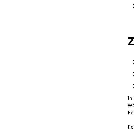
Z
In
Wo
Pe
Pe