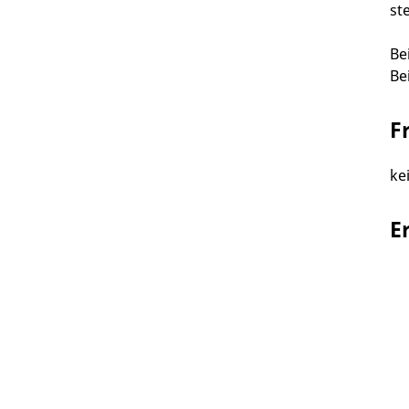
ste
Be
Be
F
ke
E