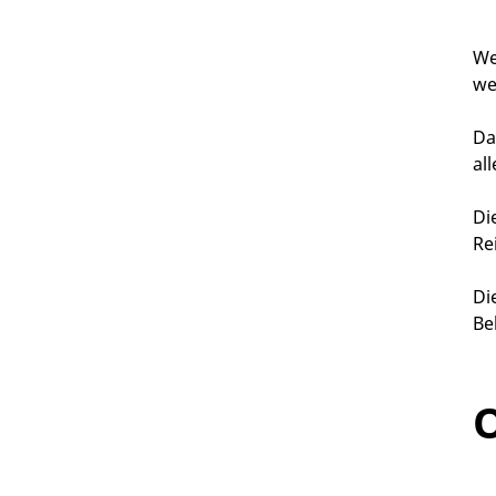
We
we
Da
al
Di
Re
Di
Be
O