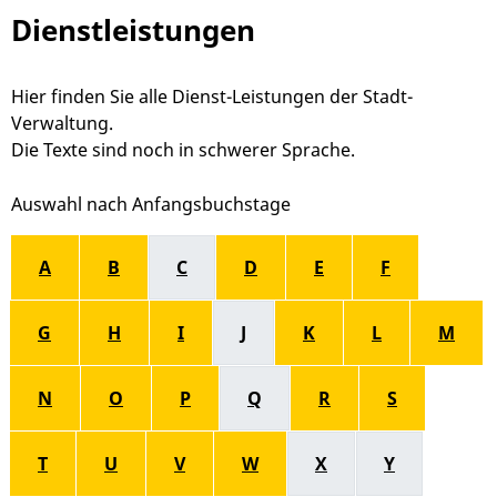
Dienstleistungen
Hier finden Sie alle Dienst-Leistungen der Stadt-
Verwaltung.
Die Texte sind noch in schwerer Sprache.
Alphabetisches Register überspringen
A
B
C
D
E
F
G
H
I
J
K
L
M
N
O
P
Q
R
S
T
U
V
W
X
Y